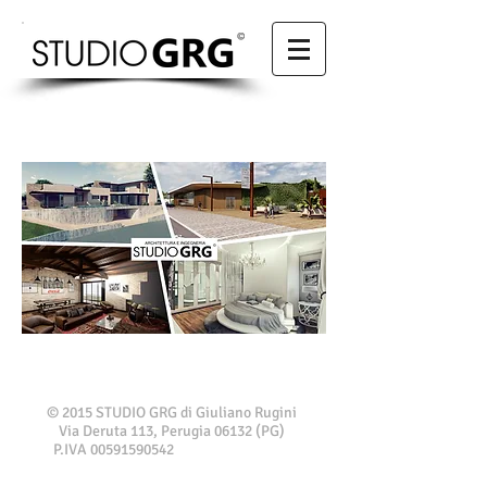
​© 2015 STUDIO GRG di Giuliano Rugini
Via Deruta 113, Perugia 06132 (PG)
P.IVA
00591590542